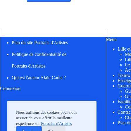
Menu
Plan du site Portraits d'Artistes
Lille e
Mo
Politique de confidentialité de
Lil
Le
Portraits d'Artistes
Act
Tramwa
Qui est l'auteur Alain Cadet ?
Enseig
Guerre
Connexion
Gu
Gu
Famill
Cor
Contac
Nous utilisons des cookies pour nous
Cha
assurer de vous offrir la meilleure
Plan du
expérience sur
Portraits d'Artistes
.