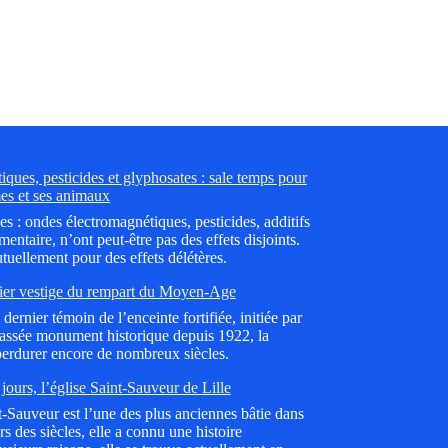
ques, pesticides et glyphosates : sale temps pour
es et ses animaux
es : ondes électromagnétiques, pesticides, additifs
mentaire, n’ont peut-être pas des effets disjoints.
tuellement pour des effets délétères.
ier vestige du rempart du Moyen-Age
dernier témoin de l’enceinte fortifiée, initiée par
lassée monument historique depuis 1922, la
erdurer encore de nombreux siècles.
jours, l’église Saint-Sauveur de Lille
nt-Sauveur est l’une des plus anciennes bâtie dans
 des siècles, elle a connu une histoire