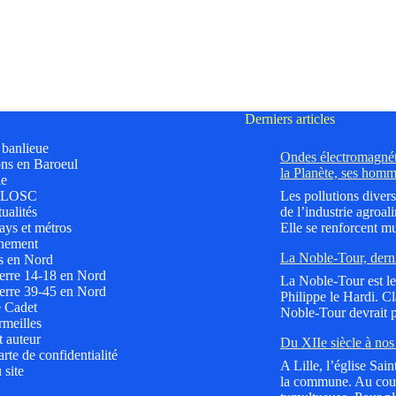
Derniers articles
t banlieue
Ondes électromagnéti
ns en Baroeul
la Planète, ses homm
le
 LOSC
Les pollutions divers
ualités
de l’industrie agroali
ys et métros
Elle se renforcent mu
nement
La Noble-Tour, dern
s en Nord
erre 14-18 en Nord
La Noble-Tour est le 
erre 39-45 en Nord
Philippe le Hardi. C
e Cadet
Noble-Tour devrait p
meilles
t auteur
Du XIIe siècle à nos 
rte de confidentialité
A Lille, l’église Sai
 site
la commune. Au cours