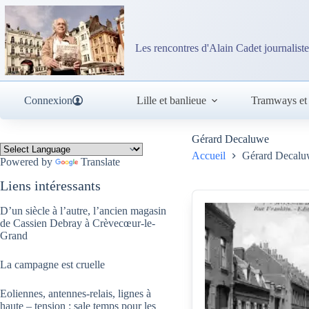
Passer
au
contenu
Les rencontres d'Alain Cadet journaliste
Connexion
Lille et banlieue
Tramways et
Gérard Decaluwe
Accueil
Gérard Decal
Powered by
Translate
Liens intéressants
D’un siècle à l’autre, l’ancien magasin
de Cassien Debray à Crèvecœur-le-
Grand
La campagne est cruelle
Eoliennes, antennes-relais, lignes à
haute – tension : sale temps pour les