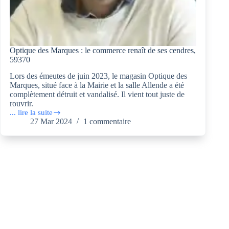
Optique des Marques : le commerce renaît de ses cendres,
59370
Lors des émeutes de juin 2023, le magasin Optique des
Marques, situé face à la Mairie et la salle Allende a été
complètement détruit et vandalisé. Il vient tout juste de
rouvrir.
... lire la suite
Optique
27 Mar 2024
1 commentaire
des
Marques :
le
commerce
renaît
de
ses
cendres,
59370