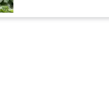
du
Barœul
(59370),
un
Jardin
Extraordinaire