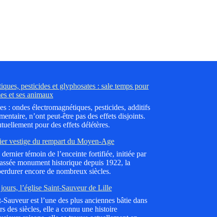
ques, pesticides et glyphosates : sale temps pour
es et ses animaux
es : ondes électromagnétiques, pesticides, additifs
mentaire, n’ont peut-être pas des effets disjoints.
tuellement pour des effets délétères.
ier vestige du rempart du Moyen-Age
dernier témoin de l’enceinte fortifiée, initiée par
lassée monument historique depuis 1922, la
erdurer encore de nombreux siècles.
jours, l’église Saint-Sauveur de Lille
nt-Sauveur est l’une des plus anciennes bâtie dans
 des siècles, elle a connu une histoire