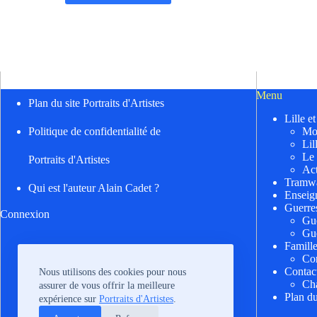
Menu
Plan du site Portraits d'Artistes
Lille e
Mo
Politique de confidentialité de
Lil
Le
Portraits d'Artistes
Act
Tramwa
Qui est l'auteur Alain Cadet ?
Enseig
Guerre
Connexion
Gu
Gu
Famill
Cor
Contac
Nous utilisons des cookies pour nous
Cha
assurer de vous offrir la meilleure
Plan du
expérience sur
Portraits d'Artistes
.