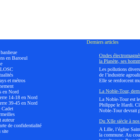
Derniers articles
t banlieue
Ondes électromagnéti
ns en Baroeul
la Planète, ses homm
le
 LOSC
Les pollutions divers
ualités
de l’industrie agroali
ys et métros
Elle se renforcent mu
nement
La Noble-Tour, dern
s en Nord
erre 14-18 en Nord
La Noble-Tour est le 
erre 39-45 en Nord
Philippe le Hardi. C
e Cadet
Noble-Tour devrait p
meilles
t auteur
Du XIIe siècle à nos 
rte de confidentialité
A Lille, l’église Sai
 site
la commune. Au cours