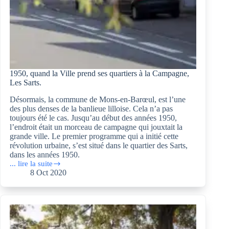
1950, quand la Ville prend ses quartiers à la Campagne,
Les Sarts.
Désormais, la commune de Mons-en-Barœul, est l’une
des plus denses de la banlieue lilloise. Cela n’a pas
toujours été le cas. Jusqu’au début des années 1950,
l’endroit était un morceau de campagne qui jouxtait la
grande ville. Le premier programme qui a initié cette
révolution urbaine, s’est situé dans le quartier des Sarts,
dans les années 1950.
... lire la suite
1950,
8 Oct 2020
quand
la
Ville
prend
ses
quartiers
à