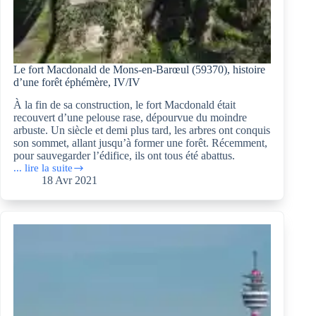
Le fort Macdonald de Mons-en-Barœul (59370), histoire
d’une forêt éphémère, IV/IV
À la fin de sa construction, le fort Macdonald était
recouvert d’une pelouse rase, dépourvue du moindre
arbuste. Un siècle et demi plus tard, les arbres ont conquis
son sommet, allant jusqu’à former une forêt. Récemment,
pour sauvegarder l’édifice, ils ont tous été abattus.
... lire la suite
Le
18 Avr 2021
fort
Macdonald
de
Mons-
en-
Barœul
(59370),
histoire
d’une
forêt
éphémère,