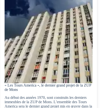
Ville
nouvelle
« Les Tours America », le dernier grand projet de la ZUP
de Mons
Au début des années 1970, sont construits les derniers
immeubles de la ZUP de Mons. L’ensemble des Tours
America sera le dernier grand projet mis en œuvre dans la