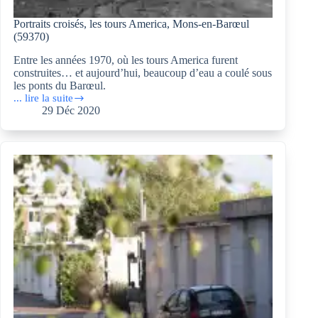
Portraits croisés, les tours America, Mons-en-Barœul
(59370)
Entre les années 1970, où les tours America furent
construites… et aujourd’hui, beaucoup d’eau a coulé sous
les ponts du Barœul.
... lire la suite
Portraits
29 Déc 2020
croisés,
les
tours
America,
Mons-
en-
Barœul
(59370)