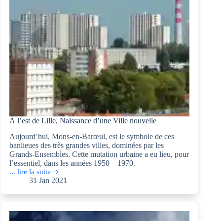
IV/IV
À l’est de Lille, Naissance d’une Ville nouvelle
Aujourd’hui, Mons-en-Barœul, est le symbole de ces
banlieues des très grandes villes, dominées par les
Grands-Ensembles. Cette mutation urbaine a eu lieu, pour
l’essentiel, dans les années 1950 – 1970.
... lire la suite
À
31 Jan 2021
l’est
de
Lille,
Naissance
d’une