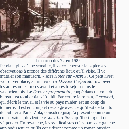
Le coron des 72 en 1982
Pendant plus d’une semaine, il va coucher sur le papier ses
observations à propos des différents lieux qu’il visite. Il va
intituler son manuscrit, «
Mes Notes sur Anzin ».
Ce petit livret
va trouver place, au milieu du
« Dossier Préparatoire »,
avec
les autres notes prises avant et après le séjour dans le
valenciennois. Le
Dossier préparatoire
, rangé dans un coin du
bureau, va tomber dans l’oubli. Par contre le roman,
Germinal
,
qui décrit le travail et la vie au pays minier, est un coup de
tonnerre. Il est en complet décalage avec ce qu’il est de bon ton
de publier à Paris. Zola, considéré jusqu’à présent comme un
conservateur, devient le
« social-traitre »
qu’il est urgent de
vilipender. En revanche, les syndicalistes et les partis de gauche
applaudissent ce qu’ils considèrent comme un roman ouvrier.