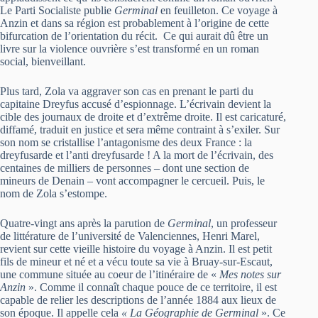
Le Parti Socialiste publie
Germinal
en feuilleton. Ce voyage à
Anzin et dans sa région est probablement à l’origine de cette
bifurcation de l’orientation du récit. Ce qui aurait dû être un
livre sur la violence ouvrière s’est transformé en un roman
social, bienveillant.
Plus tard, Zola va aggraver son cas en prenant le parti du
capitaine Dreyfus accusé d’espionnage. L’écrivain devient la
cible des journaux de droite et d’extrême droite. Il est caricaturé,
diffamé, traduit en justice et sera même contraint à s’exiler. Sur
son nom se cristallise l’antagonisme des deux France : la
dreyfusarde et l’anti dreyfusarde ! A la mort de l’écrivain, des
centaines de milliers de personnes – dont une section de
mineurs de Denain – vont accompagner le cercueil. Puis, le
nom de Zola s’estompe.
Quatre-vingt ans après la parution de
Germinal
, un professeur
de littérature de l’université de Valenciennes, Henri Marel,
revient sur cette vieille histoire du voyage à Anzin. Il est petit
fils de mineur et né et a vécu toute sa vie à Bruay-sur-Escaut,
une commune située au coeur de l’itinéraire de «
Mes notes sur
Anzin
». Comme il connaît chaque pouce de ce territoire, il est
capable de relier les descriptions de l’année 1884 aux lieux de
son époque. Il appelle cela
« La Géographie de Germinal
». Ce