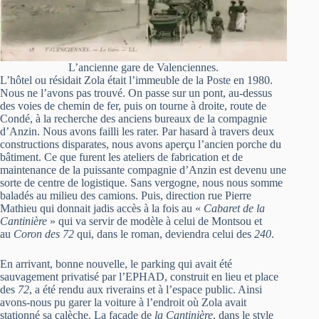
L’ancienne gare de Valenciennes.
L’hôtel ou résidait Zola était l’immeuble de la Poste en 1980.
Nous ne l’avons pas trouvé. On passe sur un pont, au-dessus
des voies de chemin de fer, puis on tourne à droite, route de
Condé, à la recherche des anciens bureaux de la compagnie
d’Anzin. Nous avons failli les rater. Par hasard à travers deux
constructions disparates, nous avons aperçu l’ancien porche du
bâtiment. Ce que furent les ateliers de fabrication et de
maintenance de la puissante compagnie d’Anzin est devenu une
sorte de centre de logistique. Sans vergogne, nous nous somme
baladés au milieu des camions. Puis, direction rue Pierre
Mathieu qui donnait jadis accès à la fois au «
Cabaret de la
Cantinière
» qui va servir de modèle à celui de Montsou et
au
Coron des 72
qui, dans le roman, deviendra celui des
240
.
En arrivant, bonne nouvelle, le parking qui avait été
sauvagement privatisé par l’EPHAD, construit en lieu et place
des
72
, a été rendu aux riverains et à l’espace public. Ainsi
avons-nous pu garer la voiture à l’endroit où Zola avait
stationné sa calèche. La façade de
la Cantinière
, dans le style