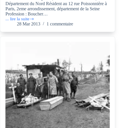
Département du Nord Résident au 12 rue Poissonnière à
Paris, 2eme arrondissement, département de la Seine
Profession : Boucher…
... lire la suite
Les
28 Mar 2013
1 commentaire
campagnes
de
guerre
de
Julien
Herbin