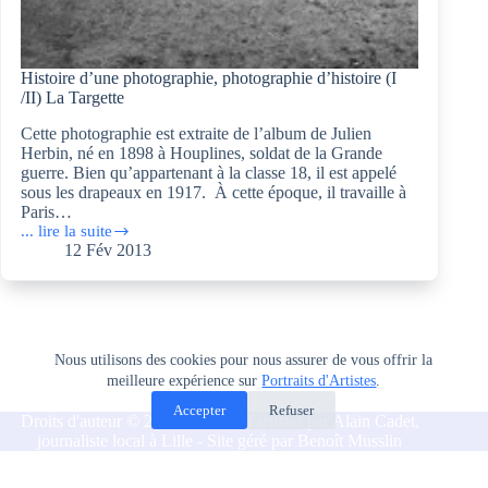
Histoire d’une photographie, photographie d’histoire (I
/II) La Targette
Cette photographie est extraite de l’album de Julien
Herbin, né en 1898 à Houplines, soldat de la Grande
guerre. Bien qu’appartenant à la classe 18, il est appelé
sous les drapeaux en 1917. À cette époque, il travaille à
Paris…
... lire la suite
Histoire
12 Fév 2013
d’une
photographie,
photographie
d’histoire
(I
/II)
Nous utilisons des cookies pour nous assurer de vous offrir la
La
meilleure expérience sur
Portraits d'Artistes
.
Targette
Accepter
Refuser
Droits d'auteur © 2026 Portraits d'artistes par Alain Cadet,
journaliste local à Lille - Site géré par Benoît Musslin