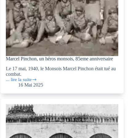
Marcel Pinchon, un héros monsois, 85eme anniversaire
Le 17 mai, 1940, le Monsois Marcel Pinchon était tué au
combat.
... lire la suite
Marcel
16 Mai 2025
Pinchon,
un
héros
monsois,
85eme anniversaire