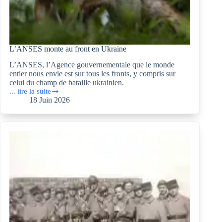
L’ANSES monte au front en Ukraine
L’ANSES, l’Agence gouvernementale que le monde
entier nous envie est sur tous les fronts, y compris sur
celui du champ de bataille ukrainien.
... lire la suite
L’ANSES
18 Juin 2026
monte
au
front
en
Ukraine