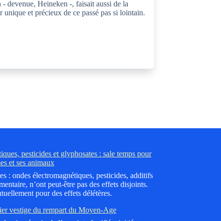
- devenue, Heineken -, faisait aussi de la
 unique et précieux de ce passé pas si lointain.
ques, pesticides et glyphosates : sale temps pour
es et ses animaux
es : ondes électromagnétiques, pesticides, additifs
mentaire, n’ont peut-être pas des effets disjoints.
tuellement pour des effets délétères.
ier vestige du rempart du Moyen-Age