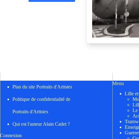
Menu
Plan du site Portraits d'Artistes
Lille e
Mo
Politique de confidentialité de
Lil
Le
Portraits d'Artistes
Act
Tramwa
Qui est l'auteur Alain Cadet ?
Enseig
Guerre
Connexion
Gu