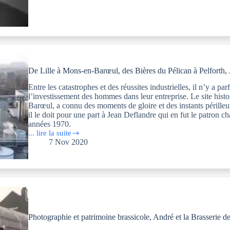
indispensable
à
la
bière :
produit
commercial
ou
secret
De Lille à Mons-en-Barœul, des Bières du Pélican à Pelforth, 
d’entreprise
Entre les catastrophes et des réussites industrielles, il n’y a pa
l’investissement des hommes dans leur entreprise. Le site hist
Barœul, a connu des moments de gloire et des instants périlleux
il le doit pour une part à Jean Deflandre qui en fut le patron c
années 1970.
... lire la suite
De
7 Nov 2020
Lille
à
Mons-
en-
Barœul,
des
Bières
du
Pélican
Photographie et patrimoine brassicole, André et la Brasserie 
à