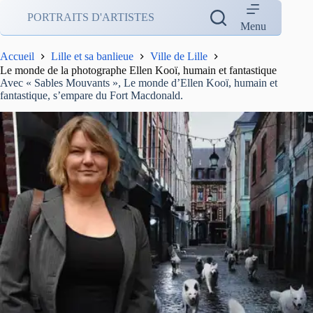
Passer
PORTRAITS D'ARTISTES
au
Menu
contenu
Accueil
Lille et sa banlieue
Ville de Lille
Le monde de la photographe Ellen Kooï, humain et fantastique
Avec « Sables Mouvants », Le monde d’Ellen Kooï, humain et
fantastique, s’empare du Fort Macdonald.