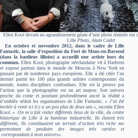
Ellen Kooï devant un agrandissement géant d’une photo réalisée rue 
Lille
Photo, Alain Cadet
En octobre et novembre 2012, dans le cadre d
e Lille
Fantastic, la salle d’exposition du Fort de Mons-en-Baroeul
(dans la banlieue lilloise) a accueilli une artiste hors du
commun.
Ellen Kooï, photographe néerlandaise vit à Harleem
et expose partout dans le monde de Moscou à New York en
passant par de nombreux pays européens. Elle a été citée l’an
dernier parmi les 100 plus grands artistes contemporains du
monde, toutes disciplines confondues. Elle est la preuve par
l’action que la photographie est un art majeur. Son univers
proche du conte et pourtant profondément ancré la réalité a
d’emblée séduit les organisateurs de Lille Fantastic.
« J’ai été
invitée à venir ici il y a un peu plus de deux ans »,
raconte Ellen
Kooï.
« On m’a fait visiter différents lieux de la ville, du centre
historique de Lille à la banlieue industrielle. Ils étaient très
différents, Ils constituaient un terrain d’action très riche me
permettant de produire des images très variées et
correspondant à mon univers».