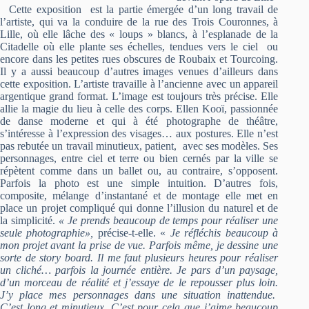
Cette exposition est la partie émergée d’un long travail de
l’artiste, qui va la conduire de la rue des Trois Couronnes, à
Lille, où elle lâche des « loups » blancs, à l’esplanade de la
Citadelle où elle plante ses échelles, tendues vers le ciel ou
encore dans les petites rues obscures de Roubaix et Tourcoing.
Il y a aussi beaucoup d’autres images venues d’ailleurs dans
cette exposition. L’artiste travaille à l’ancienne avec un appareil
argentique grand format. L’image est toujours très précise. Elle
allie la magie du lieu à celle des corps. Ellen Kooï, passionnée
de danse moderne et qui à été photographe de théâtre,
s’intéresse à l’expression des visages… aux postures. Elle n’est
pas rebutée un travail minutieux, patient, avec ses modèles. Ses
personnages, entre ciel et terre ou bien cernés par la ville se
répètent comme dans un ballet ou, au contraire, s’opposent.
Parfois la photo est une simple intuition. D’autres fois,
composite, mélange d’instantané et de montage elle met en
place un projet compliqué qui donne l’illusion du naturel et de
la simplicité.
« Je prends beaucoup de temps pour réaliser une
seule photographie»,
précise-t-elle. «
Je réfléchis beaucoup à
mon projet avant la prise de vue. Parfois même, je dessine une
sorte de story board. Il me faut plusieurs heures pour réaliser
un cliché… parfois la journée entière. Je pars d’un paysage,
d’un morceau de réalité et j’essaye de le repousser plus loin.
J’y place mes personnages dans une situation inattendue.
C’est long et minutieux. C’est pour cela que j’aime beaucoup