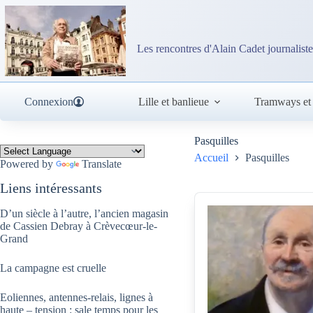
Passer
au
contenu
Les rencontres d'Alain Cadet journaliste
Connexion
Lille et banlieue
Tramways et
Pasquilles
Accueil
Pasquilles
Powered by
Translate
Liens intéressants
D’un siècle à l’autre, l’ancien magasin
de Cassien Debray à Crèvecœur-le-
Grand
La campagne est cruelle
Eoliennes, antennes-relais, lignes à
haute – tension : sale temps pour les