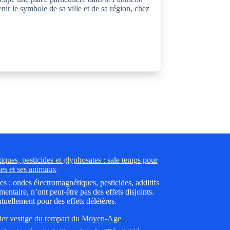
enir le symbole de sa ville et de sa région, chez
ques, pesticides et glyphosates : sale temps pour
es et ses animaux
es : ondes électromagnétiques, pesticides, additifs
mentaire, n’ont peut-être pas des effets disjoints.
tuellement pour des effets délétères.
ier vestige du rempart du Moyen-Age