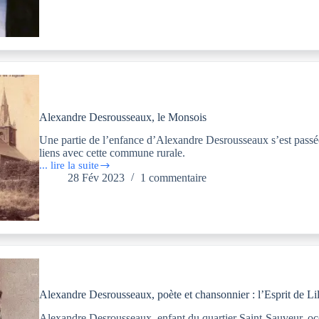
l’autre
Alexandre
Desrousseaux,
1849-
1947
Alexandre Desrousseaux, le Monsois
Une partie de l’enfance d’Alexandre Desrousseaux s’est passée
liens avec cette commune rurale.
... lire la suite
Alexandre
28 Fév 2023
1 commentaire
Desrousseaux,
le
Monsois
Alexandre Desrousseaux, poète et chansonnier : l’Esprit de Lil
Alexandre Desrousseaux, enfant du quartier Saint-Sauveur, oc