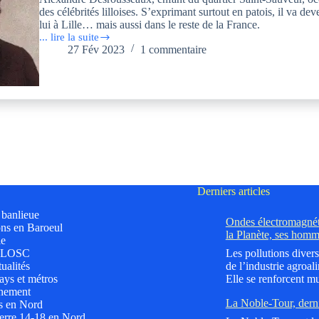
des célébrités lilloises. S’exprimant surtout en patois, il va dev
lui à Lille… mais aussi dans le reste de la France.
... lire la suite
Alexandre
27 Fév 2023
1 commentaire
Desrousseaux,
poète
et
chansonnier :
l’Esprit
de
Lille
Derniers articles
t banlieue
Ondes électromagnéti
ns en Baroeul
la Planète, ses homm
le
 LOSC
Les pollutions divers
ualités
de l’industrie agroali
ys et métros
Elle se renforcent mu
nement
La Noble-Tour, dern
s en Nord
erre 14-18 en Nord