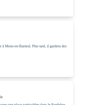
 à Mons-en-Barœul. Plus tard, il gardera des
le
cupe une place particulière dans le Panthéon