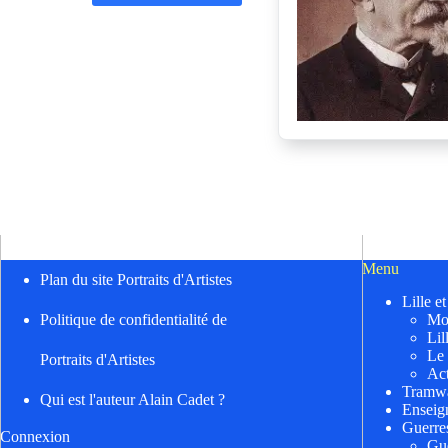
Menu
Plan du site Portraits d'Artistes
Lille e
Mo
Politique de confidentialité de
Lil
Le
Portraits d'Artistes
Act
Tramwa
Qui est l'auteur Alain Cadet ?
Enseig
Guerre
Connexion
Gu