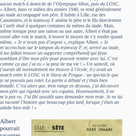
aucun match à domicile de l’Olympique lillois, puis du LOSC.
»
Albert, dans ce milieu des années 1940, se rend généralement
au stade accompagné son père. Il habite à Lille, rue des
Canonniers, et le tramway F amène le père et le fils directement
à l’arrêt situé à quelques centaines de mètres du stade. Mais,
même lorsque pour une raison ou une autre, Albert n’était pas
censé aller voir le match, il trouve le moyen de s’y rendre quand
même.
« Je n’avais pas d’argent »,
explique Albert.
« Je
m’accrochais sur le tampon du tramway F, et, arrivé au stade,
il me fallait trouver un supporter compréhensif qui fasse
semblant d’être mon père pour pouvoir rentrer avec lui. C’est
comme ça que j’ai eu «
la peur de ma vie !
» Un samedi, où
j’aurais dû normalement me trouver à l’école, il y avait un
match entre le LOSC et le Slava de Prague : un spectacle que
je ne pouvais pas rater. La partie a débuté et j’étais bien
installé. C’est alors que, trois rangs en dessous, j’ai découvert
mon père qui rigolait avec ses copains. Heureusement, il ne
m’a pas vu. J’ai filé aussitôt sans demander mon reste. Je ne lui
ai raconté l’histoire que beaucoup plus tard, lorsque j’étais un
adulte bien mûr ! »
Albert
pourrait
raconter