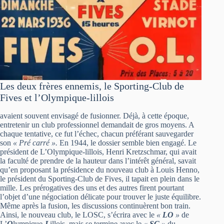
Les deux frères ennemis, le Sporting-Club de
Fives et l’Olympique-lillois
avaient souvent envisagé de fusionner. Déjà, à cette époque,
entretenir un club professionnel demandait de gros moyens. A
chaque tentative, ce fut l’échec, chacun préférant sauvegarder
son
« Pré carré ».
En 1944, le dossier semble bien engagé. Le
président de L’Olympique-lillois, Henri Kretzschmar, qui avait
la faculté de prendre de la hauteur dans l’intérêt général, savait
qu’en proposant la présidence du nouveau club à Louis Henno,
le président du Sporting-Club de Fives, il tapait en plein dans le
mille. Les prérogatives des uns et des autres firent pourtant
l’objet d’une négociation délicate pour trouver le juste équilibre.
Même après la fusion, les discussions continuèrent bon train.
Ainsi, le nouveau club, le LOSC, s’écrira avec le
«
LO
»
de
L’
O
lympique-
L
illois, mais se termine avec le
«
SC
»
du