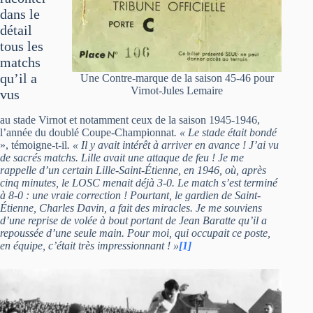
dans le
détail
tous les
matchs
qu’il a
Une Contre-marque de la saison 45-46 pour
Virnot-Jules Lemaire
vus
au stade Virnot et notamment ceux de la saison 1945-1946,
l’année du doublé Coupe-Championnat
. « Le stade était bondé
», témoigne-t-il
. « Il y avait intérêt à arriver en avance ! J’ai vu
de sacrés matchs. Lille avait une attaque de feu ! Je me
rappelle d’un certain Lille-Saint-Étienne, en 1946, où, après
cinq minutes, le LOSC menait déjà 3-0. Le match s’est terminé
à 8-0 : une vraie correction ! Pourtant, le gardien de Saint-
Étienne, Charles Davin, a fait des miracles. Je me souviens
d’une reprise de volée à bout portant de Jean Baratte qu’il a
repoussée d’une seule main. Pour moi, qui occupait ce poste,
en équipe, c’était très impressionnant ! »
[1]