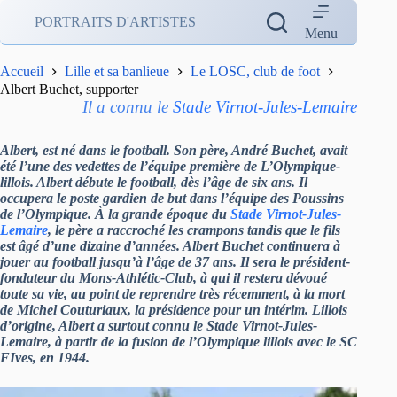
Passer
PORTRAITS D'ARTISTES
au
Menu
contenu
Accueil
Lille et sa banlieue
Le LOSC, club de foot
Albert Buchet, supporter
Il a connu le
Stade Virnot-Jules-Lemaire
Albert, est né dans le football. Son père, André Buchet, avait
été l’une des vedettes de l’équipe première de L’Olympique-
lillois. Albert débute le football, dès l’âge de six ans. Il
occupera le poste gardien de but dans l’équipe des Poussins
de l’Olympique. À la grande époque du
Stade Virnot-Jules-
Lemaire
, le père a raccroché les crampons tandis que le fils
est âgé d’une dizaine d’années. Albert Buchet continuera à
jouer au football jusqu’à l’âge de 37 ans. Il sera le président-
fondateur du Mons-Athlétic-Club, à qui il restera dévoué
toute sa vie, au point de reprendre très récemment,
à la mort
de Michel Couturiaux
, la présidence pour un intérim. Lillois
d’origine, Albert a surtout connu le Stade Virnot-Jules-
Lemaire, à partir de la fusion de l’Olympique lillois avec le SC
FIves, en 1944.