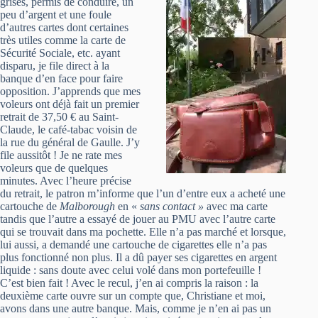
grises, permis de conduire, un
peu d’argent et une foule
d’autres cartes dont certaines
très utiles comme la carte de
Sécurité Sociale, etc. ayant
disparu, je file direct à la
banque d’en face pour faire
opposition. J’apprends que mes
voleurs ont déjà fait un premier
retrait de 37,50 € au Saint-
Claude, le café-tabac voisin de
la rue du général de Gaulle. J’y
file aussitôt ! Je ne rate mes
voleurs que de quelques
minutes. Avec l’heure précise
du retrait, le patron m’informe que l’un d’entre eux a acheté une
cartouche de
Malborough
en «
sans contact »
avec ma carte
tandis que l’autre a essayé de jouer au PMU avec l’autre carte
qui se trouvait dans ma pochette. Elle n’a pas marché et lorsque,
lui aussi, a demandé une cartouche de cigarettes elle n’a pas
plus fonctionné non plus. Il a dû payer ses cigarettes en argent
liquide : sans doute avec celui volé dans mon portefeuille !
C’est bien fait ! Avec le recul, j’en ai compris la raison : la
deuxième carte ouvre sur un compte que, Christiane et moi,
avons dans une autre banque. Mais, comme je n’en ai pas un