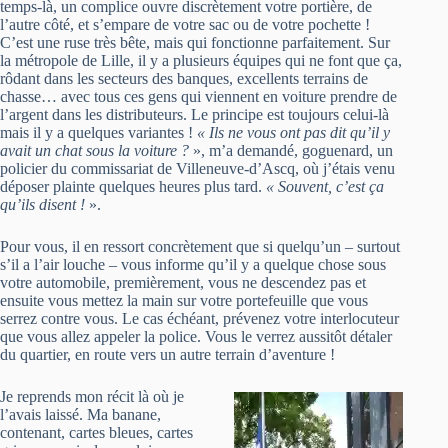
temps-là, un complice ouvre discrètement votre portière, de
l’autre côté, et s’empare de votre sac ou de votre pochette !
C’est une ruse très bête, mais qui fonctionne parfaitement. Sur
la métropole de Lille, il y a plusieurs équipes qui ne font que ça,
rôdant dans les secteurs des banques, excellents terrains de
chasse… avec tous ces gens qui viennent en voiture prendre de
l’argent dans les distributeurs. Le principe est toujours celui-là
mais il y a quelques variantes !
« Ils ne vous ont pas dit qu’il y
avait un chat sous la voiture ?
», m’a demandé, goguenard, un
policier du commissariat de Villeneuve-d’Ascq, où j’étais venu
déposer plainte quelques heures plus tard.
« Souvent, c’est ça
qu’ils disent !
».
Pour vous, il en ressort concrètement que si quelqu’un – surtout
s’il a l’air louche – vous informe qu’il y a quelque chose sous
votre automobile, premièrement, vous ne descendez pas et
ensuite vous mettez la main sur votre portefeuille que vous
serrez contre vous. Le cas échéant, prévenez votre interlocuteur
que vous allez appeler la police. Vous le verrez aussitôt détaler
du quartier, en route vers un autre terrain d’aventure !
Je reprends mon récit là où je
l’avais laissé. Ma banane,
contenant, cartes bleues, cartes