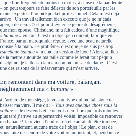
– que l’on fréquente de moins en moins, à cause de la pandémie
– on peut toujours se faire délester de son portefeuille par les
mains expertes d’un pickpocket professionnel. Cela m’est déjà
arrivé ! Un travail tellement bien exécuté que je ne m’étais
aperçu de rien. C’est pour d’éviter ce genre de désagréments,
que mon épouse, Christiane, m’a fait cadeau d’une magnifique
« banane »
en cuir. C’est un objet peu courant, fabriqué en
France, par un maroquinier réputé, avec une peau naturelle,
cousue à la main. Le problème, c’est que je ne suis pas trop «
esthétique banane
», même en version de luxe ! Alors, au lieu
de la mettre autour de ma taille comme le ferait tout péquin
discipliné, je la tiens à la main comme un sac de dame ! C’est
une des raisons de la mésaventure qui m’est arrivée.
En remontant dans ma voiture, balançant
négligemment ma
« banane »
à l’arrière de mon siège, je vois un type qui me fait signe de
baisser ma vitre. Il me dit : «
Vous avez quelque chose sous la
voiture »
. Je descends et je ne vois rien. Lorsque trois minutes
plus tard j’arrive au supermarché voisin, impossible de retrouver
ma banane ! Je reviens l’endroit où elle aurait dû être tombée,
et, naturellement, aucune trace de l’objet ! Le plan, c’est de
vous faire descendre de votre voiture un instant, et, pendant ce