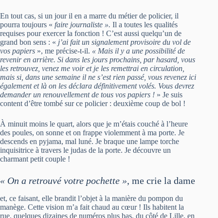
En tout cas, si un jour il en a marre du métier de policier, il
pourra toujours «
faire
journaliste ».
Il a toutes les qualités
requises pour exercer la fonction ! C’est aussi quelqu’un de
grand bon sens : «
j’ai fait un signalement provisoire du vol de
vos papiers
», me précise-t-il.
« Mais il y a une possibilité de
revenir en arrière. Si dans les jours prochains, par hasard, vous
les retrouvez, venez me voir et je les remettrai en circulation,
mais si, dans une semaine il ne s’est rien passé, vous revenez ici
également et là on les déclara définitivement volés. Vous devrez
demander un renouvellement de tous vos papiers !
» Je suis
content d’être tombé sur ce policier : deuxième coup de bol !
À minuit moins le quart, alors que je m’étais couché à l’heure
des poules, on sonne et on frappe violemment à ma porte. Je
descends en pyjama, mal luné. Je braque une lampe torche
inquisitrice à travers le judas de la porte. Je découvre un
charmant petit couple !
« On a retrouvé votre pochette »
, me crie la dame
et, ce faisant, elle brandit l’objet à la manière du pompon du
manège. Cette vision m’a fait chaud au cœur ! Ils habitent la
rue, quelques dizaines de numéros plus bas, du côté de Lille, en