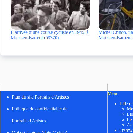
L’arrivée d’une course cycliste en 1945, à
Michel Crinon, une
Mons-en-Barœul (59370)
Mons-en-Baroeul
Menu
Plan du site Portraits d'Artistes
Lille e
Mo
Politique de confidentialité de
Lil
Le
Portraits d'Artistes
Act
Tramwa
Qui est l'auteur Alain Cadet ?