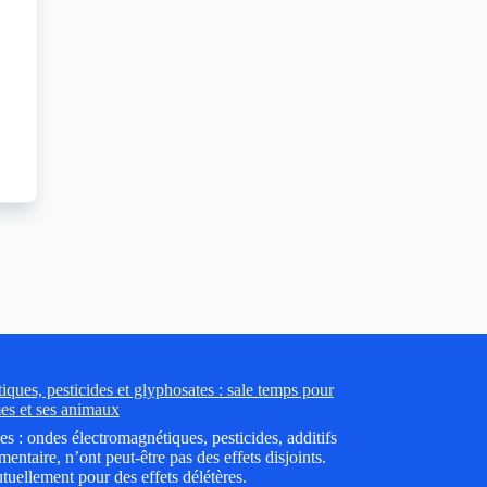
ques, pesticides et glyphosates : sale temps pour
es et ses animaux
es : ondes électromagnétiques, pesticides, additifs
mentaire, n’ont peut-être pas des effets disjoints.
tuellement pour des effets délétères.