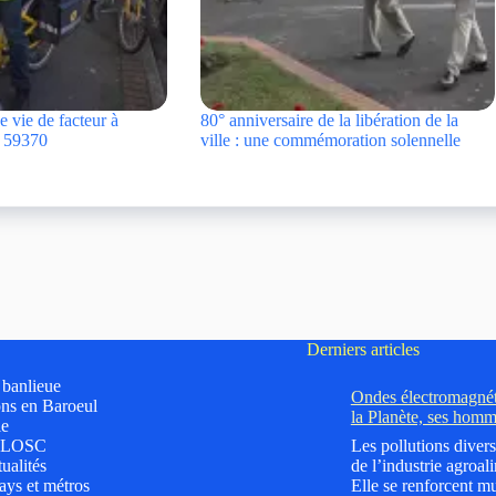
 vie de facteur à
80° anniversaire de la libération de la
, 59370
ville : une commémoration solennelle
Derniers articles
t banlieue
Ondes électromagnéti
ns en Baroeul
la Planète, ses homm
le
 LOSC
Les pollutions divers
ualités
de l’industrie agroali
ys et métros
Elle se renforcent mu