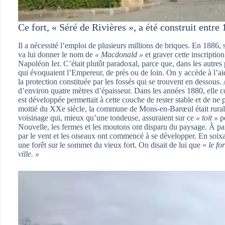
Ce fort, « Séré de Rivières », a été construit entre
Il a nécessité l’emploi de plusieurs millions de briques. En 1886,
va lui donner le nom de
« Macdonald »
et graver cette inscriptio
Napoléon Ier. C’était plutôt paradoxal, parce que, dans les autres
qui évoquaient l’Empereur, de près ou de loin. On y accède à l’aid
la protection constituée par les fossés qui se trouvent en dessous
d’environ quatre mètres d’épaisseur. Dans les années 1880, elle con
est développée permettait à cette couche de rester stable et de ne 
moitié du XXe siècle, la commune de Mons-en-Barœul était rurale
voisinage qui, mieux qu’une tondeuse, assuraient sur ce
« toit »
pe
Nouvelle, les fermes et les moutons ont disparu du paysage. À par
par le vent et les oiseaux ont commencé à se développer. En soixa
une forêt sur le sommet du vieux fort. On disait de lui que «
le fo
ville. »