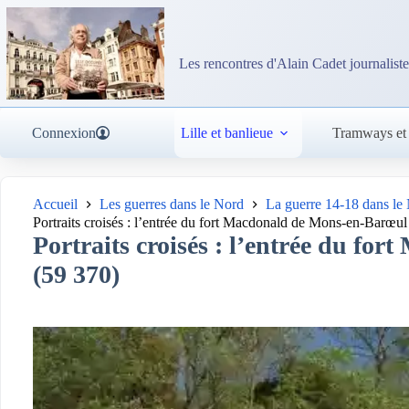
Passer
au
contenu
Les rencontres d'Alain Cadet journaliste
Connexion
Lille et banlieue
Tramways et
Accueil
Les guerres dans le Nord
La guerre 14-18 dans le
Portraits croisés : l’entrée du fort Macdonald de Mons-en-Barœul
Portraits croisés : l’entrée du f
(59 370)