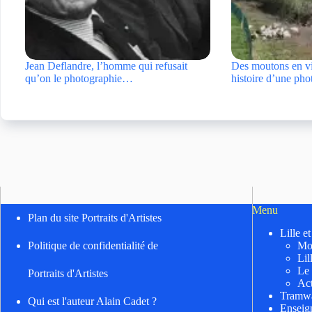
Jean Deflandre, l’homme qui refusait
Des moutons en vi
qu’on le photographie…
histoire d’une ph
Menu
Plan du site Portraits d'Artistes
Lille e
Mo
Politique de confidentialité de
Lil
Le
Portraits d'Artistes
Act
Tramwa
Qui est l'auteur Alain Cadet ?
Enseig