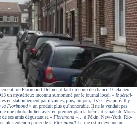
onnement rue Florimond-Delmer, il faut un coup de chance ! Cela peut
2013 un mystérieux inconnu surnommé par le journal local, «
le sérial-
res en stationnement par dizaines, puis, un jour, il s’est évaporé. Il y
 «
la Florimond
» un produit plus qu’honorable. Il ne la vendait pas
nvoie une photo du lieu avec en premier plan la bière artisanale de Mons.
re de ses amis dégustant sa «
Florimond
»… à Pékin, New-York, Rio-
is plus entendu parler de la
Florimond
! La rue est redevenue un