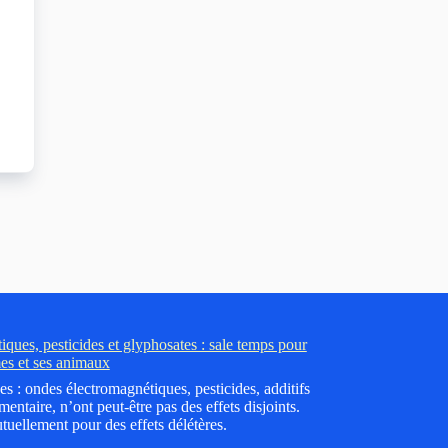
ques, pesticides et glyphosates : sale temps pour
es et ses animaux
es : ondes électromagnétiques, pesticides, additifs
mentaire, n’ont peut-être pas des effets disjoints.
tuellement pour des effets délétères.