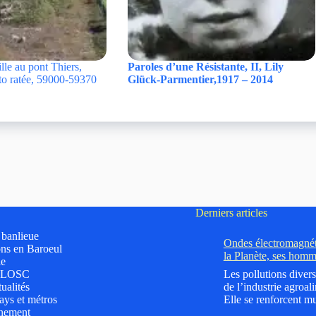
lle au pont Thiers,
Paroles d’une Résistante, II, Lily
oto ratée, 59000-59370
Glück-Parmentier,1917 – 2014
Derniers articles
t banlieue
Ondes électromagnéti
ns en Baroeul
la Planète, ses homm
le
 LOSC
Les pollutions divers
ualités
de l’industrie agroali
ys et métros
Elle se renforcent mu
nement