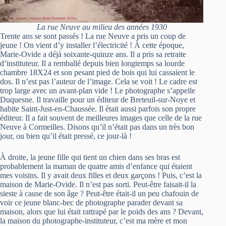
La rue Neuve au milieu des années 1930
Trente ans se sont passés ! La rue Neuve a pris un coup de
jeune ! On vient d’y installer l’électricité ! À cette époque,
Marie-Ovide a déjà soixante-quinze ans. Il a pris sa retraite
d’instituteur. Il a remballé depuis bien longtemps sa lourde
chambre 18X24 et son pesant pied de bois qui lui cassaient le
dos. Il n’est pas l’auteur de l’image. Cela se voit ! Le cadre est
trop large avec un avant-plan vide ! Le photographe s’appelle
Duquesne. Il travaille pour un éditeur de Breteuil-sur-Noye et
habite Saint-Just-en-Chaussée. Il était aussi parfois son propre
éditeur. Il a fait souvent de meilleures images que celle de la rue
Neuve à Cormeilles. Disons qu’il n’était pas dans un très bon
jour, ou bien qu’il était pressé, ce jour-là !
À droite, la jeune fille qui tient un chien dans ses bras est
probablement la maman de quatre amis d’enfance qui étaient
mes voisins. Il y avait deux filles et deux garçons ! Puis, c’est la
maison de Marie-Ovide. Il n’est pas sorti. Peut-être faisait-il la
sieste à cause de son âge ? Peut-être était-il un peu chafouin de
voir ce jeune blanc-bec de photographe parader devant sa
maison, alors que lui était rattrapé par le poids des ans ? Devant,
la maison du photographe-instituteur, c’est ma mère et mon