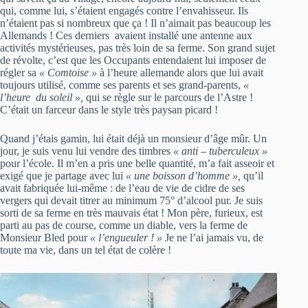
qui, comme lui, s’étaient engagés contre l’envahisseur. Ils
n’étaient pas si nombreux que ça ! Il n’aimait pas beaucoup les
Allemands ! Ces derniers avaient installé une antenne aux
activités mystérieuses, pas très loin de sa ferme. Son grand sujet
de révolte, c’est que les Occupants entendaient lui imposer de
régler sa
« Comtoise »
à l’heure allemande alors que lui avait
toujours utilisé, comme ses parents et ses grand-parents,
«
l’heure du soleil »,
qui se règle sur le parcours de l’Astre !
C’était un farceur dans le style très paysan picard !
Quand j’étais gamin, lui était déjà un monsieur d’âge mûr. Un
jour, je suis venu lui vendre des timbres
« anti – tuberculeux »
pour l’école. Il m’en a pris une belle quantité, m’a fait asseoir et
exigé que je partage avec lui
« une boisson d’homme »,
qu’il
avait fabriquée lui-même : de l’eau de vie de cidre de ses
vergers qui devait titrer au minimum 75° d’alcool pur. Je suis
sorti de sa ferme en très mauvais état ! Mon père, furieux, est
parti au pas de course, comme un diable, vers la ferme de
Monsieur Bled pour
« l’engueuler ! »
Je ne l’ai jamais vu, de
toute ma vie, dans un tel état de colère !