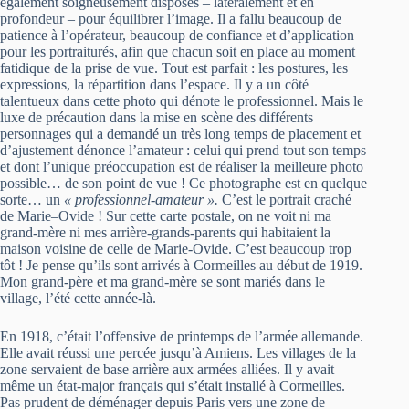
également soigneusement disposés – latéralement et en
profondeur – pour équilibrer l’image. Il a fallu beaucoup de
patience à l’opérateur, beaucoup de confiance et d’application
pour les portraiturés, afin que chacun soit en place au moment
fatidique de la prise de vue. Tout est parfait : les postures, les
expressions, la répartition dans l’espace. Il y a un côté
talentueux dans cette photo qui dénote le professionnel. Mais le
luxe de précaution dans la mise en scène des différents
personnages qui a demandé un très long temps de placement et
d’ajustement dénonce l’amateur : celui qui prend tout son temps
et dont l’unique préoccupation est de réaliser la meilleure photo
possible… de son point de vue ! Ce photographe est en quelque
sorte… un
« professionnel-amateur ».
C’est le portrait craché
de Marie–Ovide ! Sur cette carte postale, on ne voit ni ma
grand-mère ni mes arrière-grands-parents qui habitaient la
maison voisine de celle de Marie-Ovide. C’est beaucoup trop
tôt ! Je pense qu’ils sont arrivés à Cormeilles au début de 1919.
Mon grand-père et ma grand-mère se sont mariés dans le
village, l’été cette année-là.
En 1918, c’était l’offensive de printemps de l’armée allemande.
Elle avait réussi une percée jusqu’à Amiens. Les villages de la
zone servaient de base arrière aux armées alliées. Il y avait
même un état-major français qui s’était installé à Cormeilles.
Pas prudent de déménager depuis Paris vers une zone de