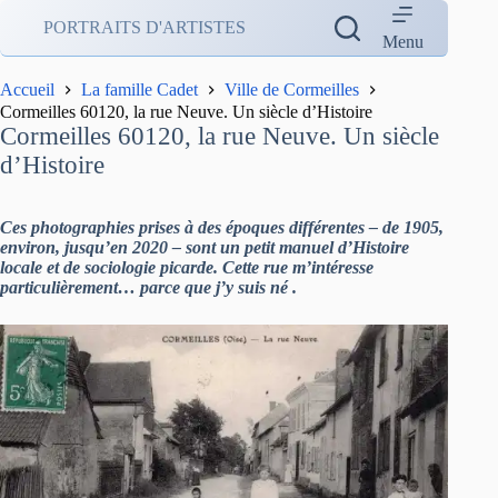
Passer
PORTRAITS D'ARTISTES
au
Menu
contenu
Accueil
La famille Cadet
Ville de Cormeilles
Cormeilles 60120, la rue Neuve. Un siècle d’Histoire
Cormeilles 60120, la rue Neuve. Un siècle
d’Histoire
Ces photographies prises à des époques différentes – de 1905,
environ, jusqu’en 2020 – sont un petit manuel d’Histoire
locale et de sociologie picarde. Cette rue m’intéresse
particulièrement… parce que j’y suis né .