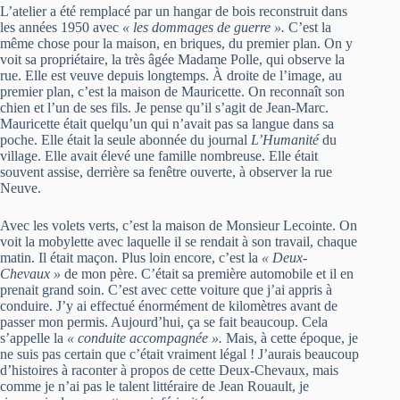
L’atelier a été remplacé par un hangar de bois reconstruit dans
les années 1950 avec
« les dommages de guerre ».
C’est la
même chose pour la maison, en briques, du premier plan. On y
voit sa propriétaire, la très âgée Madame Polle, qui observe la
rue. Elle est veuve depuis longtemps. À droite de l’image, au
premier plan, c’est la maison de Mauricette. On reconnaît son
chien et l’un de ses fils. Je pense qu’il s’agit de Jean-Marc.
Mauricette était quelqu’un qui n’avait pas sa langue dans sa
poche. Elle était la seule abonnée du journal
L’Humanité
du
village. Elle avait élevé une famille nombreuse. Elle était
souvent assise, derrière sa fenêtre ouverte, à observer la rue
Neuve.
Avec les volets verts, c’est la maison de Monsieur Lecointe. On
voit la mobylette avec laquelle il se rendait à son travail, chaque
matin. Il était maçon. Plus loin encore, c’est la
« Deux-
Chevaux »
de mon père. C’était sa première automobile et il en
prenait grand soin. C’est avec cette voiture que j’ai appris à
conduire. J’y ai effectué énormément de kilomètres avant de
passer mon permis. Aujourd’hui, ça se fait beaucoup. Cela
s’appelle la
« conduite accompagnée ».
Mais, à cette époque, je
ne suis pas certain que c’était vraiment légal ! J’aurais beaucoup
d’histoires à raconter à propos de cette Deux-Chevaux, mais
comme je n’ai pas le talent littéraire de Jean Rouault, je