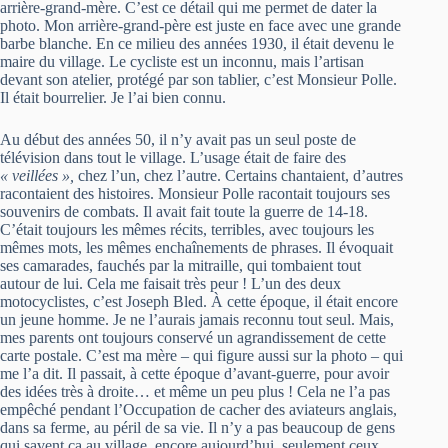
arrière-grand-mère. C’est ce détail qui me permet de dater la
photo. Mon arrière-grand-père est juste en face avec une grande
barbe blanche. En ce milieu des années 1930, il était devenu le
maire du village. Le cycliste est un inconnu, mais l’artisan
devant son atelier, protégé par son tablier, c’est Monsieur Polle.
Il était bourrelier. Je l’ai bien connu.
Au début des années 50, il n’y avait pas un seul poste de
télévision dans tout le village. L’usage était de faire des
« veillées »,
chez l’un, chez l’autre. Certains chantaient, d’autres
racontaient des histoires. Monsieur Polle racontait toujours ses
souvenirs de combats. Il avait fait toute la guerre de 14-18.
C’était toujours les mêmes récits, terribles, avec toujours les
mêmes mots, les mêmes enchaînements de phrases. Il évoquait
ses camarades, fauchés par la mitraille, qui tombaient tout
autour de lui. Cela me faisait très peur ! L’un des deux
motocyclistes, c’est Joseph Bled. À cette époque, il était encore
un jeune homme. Je ne l’aurais jamais reconnu tout seul. Mais,
mes parents ont toujours conservé un agrandissement de cette
carte postale. C’est ma mère – qui figure aussi sur la photo – qui
me l’a dit. Il passait, à cette époque d’avant-guerre, pour avoir
des idées très à droite… et même un peu plus ! Cela ne l’a pas
empêché pendant l’Occupation de cacher des aviateurs anglais,
dans sa ferme, au péril de sa vie. Il n’y a pas beaucoup de gens
qui savent ça au village, encore aujourd’hui, seulement ceux