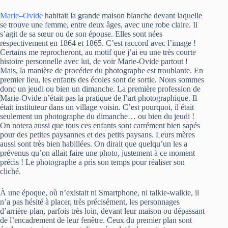
Marie–Ovide
habitait la grande maison blanche devant laquelle
se trouve une femme, entre deux âges, avec une robe claire. Il
s’agit de sa sœur ou de son épouse. Elles sont nées
respectivement en 1864 et 1865. C’est raccord avec l’image !
Certains me reprocheront, au motif que j’ai eu une très courte
histoire personnelle avec lui, de voir Marie-Ovide partout !
Mais, la manière de procéder du photographe est troublante. En
premier lieu, les enfants des écoles sont de sortie. Nous sommes
donc un jeudi ou bien un dimanche. La première profession de
Marie-Ovide n’était pas la pratique de l’art photographique. Il
était instituteur dans un village voisin. C’est pourquoi, il était
seulement un photographe du dimanche… ou bien du jeudi !
On notera aussi que tous ces enfants sont carrément bien sapés
pour des petites paysannes et des petits paysans. Leurs mères
aussi sont très bien habillées. On dirait que quelqu’un les a
prévenus qu’on allait faire une photo, justement à ce moment
précis ! Le photographe a pris son temps pour réaliser son
cliché.
À une époque, où n’existait ni Smartphone, ni talkie-walkie, il
n’a pas hésité à placer, très précisément, les personnages
d’arrière-plan, parfois très loin, devant leur maison ou dépassant
de l’encadrement de leur fenêtre. Ceux du premier plan sont