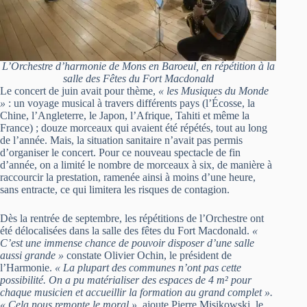
L’Orchestre d’harmonie de Mons en Baroeul, en répétition à la
salle des Fêtes du Fort Macdonald
Le concert de juin avait pour thème,
« les Musiques du Monde
»
: un voyage musical à travers différents pays (l’Écosse, la
Chine, l’Angleterre, le Japon, l’Afrique, Tahiti et même la
France) ; douze morceaux qui avaient été répétés, tout au long
de l’année. Mais, la situation sanitaire n’avait pas permis
d’organiser le concert. Pour ce nouveau spectacle de fin
d’année, on a limité le nombre de morceaux à six, de manière à
raccourcir la prestation, ramenée ainsi à moins d’une heure,
sans entracte, ce qui limitera les risques de contagion.
Dès la rentrée de septembre, les répétitions de l’Orchestre ont
été délocalisées dans la salle des fêtes du Fort Macdonald.
«
C’est une immense chance de pouvoir disposer d’une salle
aussi grande »
constate Olivier Ochin, le président de
l’Harmonie.
« La plupart des communes n’ont pas cette
possibilité. On a pu matérialiser des espaces de 4 m² pour
chaque musicien et accueillir la formation au grand complet ».
« Cela nous remonte le moral »,
ajoute Pierre Misikowski, le