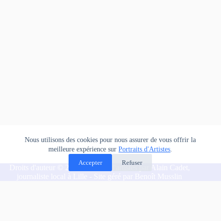
Nous utilisons des cookies pour nous assurer de vous offrir la
meilleure expérience sur
Portraits d'Artistes
.
Accepter
Refuser
Droits d'auteur © 2026 Portraits d'artistes par Alain Cadet,
journaliste local à Lille - Site géré par Benoît Musslin