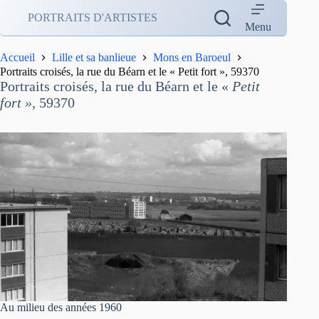
Passer
PORTRAITS D'ARTISTES
au
Menu
contenu
Accueil
Lille et sa banlieue
Mons en Baroeul
Portraits croisés, la rue du Béarn et le « Petit fort », 59370
Portraits croisés, la rue du Béarn et le «
Petit
fort »,
59370
Au milieu des années 1960