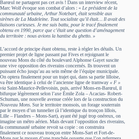
Barœul ne partagent pas cet avis ! Dans un interview récent,
Marc Wolf évoque son combat d’alors : «
Le président de la
communauté urbaine, Arthur Notebart, était sensible aux
sirènes de La Madeleine. Tout socialiste qu’il était… Il avait des
liaisons curieuses. Je me suis battu, pour le tracé finalement
obtenu en 1990, parce que c’était une question d’aménagement
du territoire : nous avions la hantise du ghetto. »
L’accord de principe étant obtenu, reste à régler les détails. Un
premier projet de ligne passant par Fives et rejoignant le
nouveau Mons du côté du boulevard Alphonse Gayet suscite
une vive opposition des riverains concernés. Ils trouvent un
puissant écho jusqu’au au sein même de l’équipe municipale.
On optera finalement pour un trajet qui, dans sa partie lilloise,
va être identique à celui de l’ancienne ligne de tramway
« F »
via
Saint-Maurice-Pellevoisin, puis, arrivé Mons-en-Barœul, il
bifurque légèrement selon l’axe Émile Zola – Acacias- Robert-
Schuman, une nouvelle avenue créée lors de la construction du
Nouveau Mons
. Sur le territoire monsois, un forage souterrain
par le moyen d’un tunnelier (à l’identique du tronçon lillois,
Lille – Flandres – Mons-Sart), ayant été jugé trop onéreux, on
imagine un métro aérien. Mais devant l’opposition des riverains,
la communauté urbaine revoit sa copie : on construira
finalement ce nouveau tronçon entre Mons-Sart et Fort-de-
Mons par le moyen d’une tranchée ouverte que l’on refermera