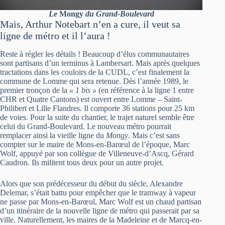
Le
Mongy
du Grand-Boulevard
Mais, Arthur Notebart n’en a cure, il veut sa
ligne de métro et il l’aura !
Reste à régler les détails ! Beaucoup d’élus communautaires
sont partisans d’un terminus à Lambersart. Mais après quelques
tractations dans les couloirs de la CUDL, c’est finalement la
commune de Lomme qui sera retenue. Dès l’année 1989, le
premier tronçon de la
« 1 bis »
(en référence à la ligne 1 entre
CHR et Quatre Cantons) est ouvert entre Lomme – Saint-
Philibert et Lille Flandres. Il comporte 36 stations pour 25 km
de voies. Pour la suite du chantier, le trajet naturel semble être
celui du Grand-Boulevard. Le nouveau métro pourrait
remplacer ainsi la vieille ligne du
Mongy
. Mais c’est sans
compter sur le maire de Mons-en-Barœul de l’époque, Marc
Wolf, appuyé par son collègue de Villeneuve-d’Ascq, Gérard
Caudron. Ils militent tous deux pour un autre projet.
Alors que son prédécesseur du début du siècle, Alexandre
Delemar, s’était battu pour empêcher que le tramway à vapeur
ne passe par Mons-en-Barœul, Marc Wolf est un chaud partisan
d’un itinéraire de la nouvelle ligne de métro qui passerait par sa
ville. Naturellement, les maires de la Madeleine et de Marcq-en-