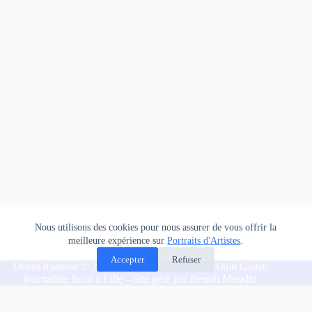
Nous utilisons des cookies pour nous assurer de vous offrir la
meilleure expérience sur
Portraits d'Artistes
.
Accepter
Refuser
Droits d'auteur © 2026 Portraits d'artistes par Alain Cadet,
journaliste local à Lille - Site géré par Benoît Musslin