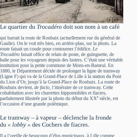
Le quartier du
Trocadéro
doit son nom à un café
qui barrait la route de Roubaix (actuellement rue du général de
Gaulle). On le voit très bien, en arrière-plan, sur la photo. La
route faisait un coude pour contourner l’édifice.
Le
Trocadéro
faisait office de relais de poste, de guinguette, de
halte pour les voyageurs depuis des lustres. C’était une véritable
institution pour la petite commune de Mons-en-Barœul. En
1880, le Département décide de prolonger la ligne de tramway
(Ligne F) qui va de la Grand-Place de Lille à la station du Pont
du Lion d’Or, jusqu’à la Grand-Place de Roubaix. La route de
Roubaix devient,
de facto,
l’itinéraire de ce tramway. Cette
cohabitation avec les charrettes hippomobiles et fiacres,
e
parfaitement illustrée par la photo du début du XX
siècle, est
l’occasion d’une grande polémique.
Le tramway – à vapeur – déclenche la fronde
du
« lobby »
des Cochers de fiacres.
Il a l’oreille de beaucoup d’élus municipaux, à Lille comme